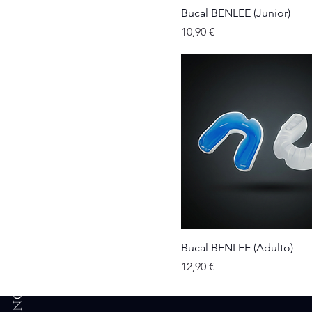
Bucal BENLEE (Junior)
Precio
10,90 €
ACTIVA TU ACCESO
Bucal BENLEE (Adulto)
Precio
12,90 €