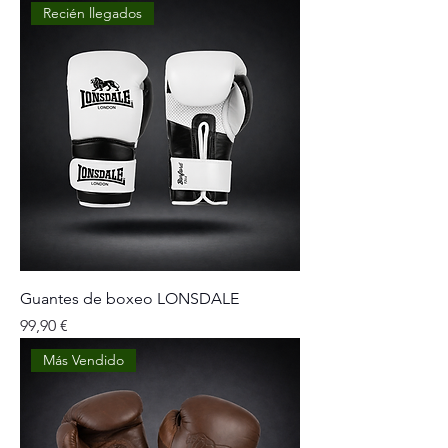
Recién llegados
Guantes de boxeo LONSDALE
Precio
99,90 €
Más Vendido