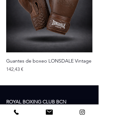
Guantes de boxeo LONSDALE Vintage
Precio
142,43 €
ROYAL BOXING CLUB BCN
Carrer del Camp, 37
08022 Barcelona
España